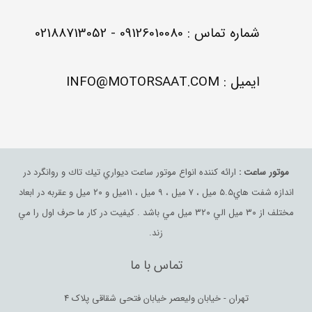
شماره تماس : 09126010080 - 02188713052
ایمیل : INFO@MOTORSAAT.COM
موتور ساعت :
ارائه كننده انواع موتور ساعت ديواري تيك تاك و روانگرد در
اندازه شفت هاي٥.٥ ميل ، ٧ ميل ، ٩ ميل ، ١١ميل و ٢٠ ميل و عقربه در ابعاد
مختلف از ٣٠ ميل الي ٣٢٠ ميل مي باشد . كيفيت در كار ما حرف اول را مي
زند.
تماس با ما
تهران - خیابان ولیعصر خیابان فتحی شقاقی پلاک 4