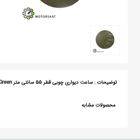
توضیحات : ساعت دیواری چوبی قطر 55 سانتی متر CHEeNO-MEDIUM-Green
محصولات مشابه