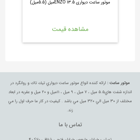
موتور ساعت دیواری ENZO 13.5میل (5.5میل)
مشاهده قیمت
موتور ساعت :
ارائه كننده انواع موتور ساعت ديواري تيك تاك و روانگرد در
اندازه شفت هاي٥.٥ ميل ، ٧ ميل ، ٩ ميل ، ١١ميل و ٢٠ ميل و عقربه در ابعاد
مختلف از ٣٠ ميل الي ٣٢٠ ميل مي باشد . كيفيت در كار ما حرف اول را مي
زند.
تماس با ما
تهران - خیابان ولیعصر خیابان فتحی شقاقی پلاک 4