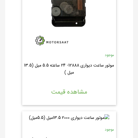
موجود
موتور ساعت دیواری 12888- 24 ساعته 5.5 میل (13.5
میل )
مشاهده قیمت
موجود