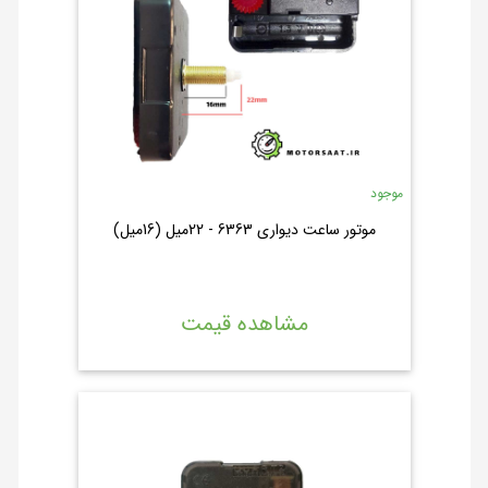
موجود
موتور ساعت دیواری 6363 - 22میل (16میل)
مشاهده قیمت