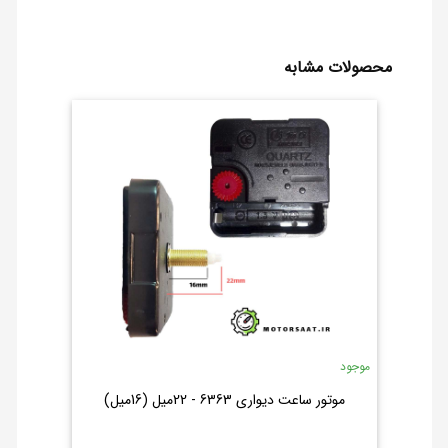
محصولات مشابه
موجود
موتور ساعت دیواری 6363 - 22میل (16میل)