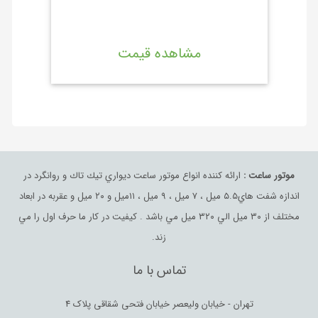
مشاهده قیمت
موتور ساعت :
ارائه كننده انواع موتور ساعت ديواري تيك تاك و روانگرد در
اندازه شفت هاي٥.٥ ميل ، ٧ ميل ، ٩ ميل ، ١١ميل و ٢٠ ميل و عقربه در ابعاد
مختلف از ٣٠ ميل الي ٣٢٠ ميل مي باشد . كيفيت در كار ما حرف اول را مي
زند.
تماس با ما
تهران - خیابان ولیعصر خیابان فتحی شقاقی پلاک 4