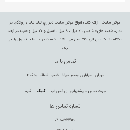
موتور ساعت :
ارائه كننده انواع موتور ساعت ديواري تيك تاك و روانگرد در
اندازه شفت هاي٥.٥ ميل ، ٧ ميل ، ٩ ميل ، ١١ميل و ٢٠ ميل و عقربه در ابعاد
مختلف از ٣٠ ميل الي ٣٢٠ ميل مي باشد . كيفيت در كار ما حرف اول را مي
زند.
تماس با ما
تهران - خیابان ولیعصر خیابان فتحی شقاقی پلاک 4
کلیک
جهت تماس با پشتیبانی از واتس آپ
کنید.
شماره تماس ها
02188723160