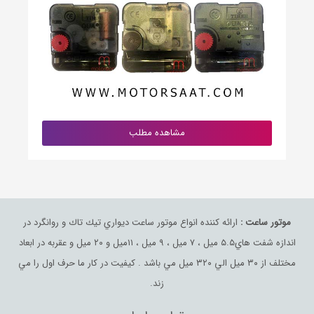
مشاهده مطلب
موتور ساعت :
ارائه كننده انواع موتور ساعت ديواري تيك تاك و روانگرد در
اندازه شفت هاي٥.٥ ميل ، ٧ ميل ، ٩ ميل ، ١١ميل و ٢٠ ميل و عقربه در ابعاد
مختلف از ٣٠ ميل الي ٣٢٠ ميل مي باشد . كيفيت در كار ما حرف اول را مي
زند.